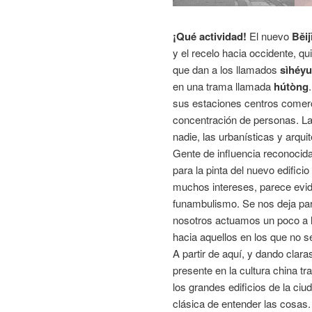
¡Qué actividad!
El nuevo
Běij
y el recelo hacia occidente, qu
que dan a los llamados
sìhéy
en una trama llamada
hútòng
sus estaciones centros comerc
concentración de personas. L
nadie, las urbanísticas y arqui
Gente de influencia reconocid
para la pinta del nuevo edificio
muchos intereses, parece evid
funambulismo. Se nos deja part
nosotros actuamos un poco a l
hacia aquellos en los que no s
A partir de aquí, y dando clara
presente en la cultura china t
los grandes edificios de la ci
clásica de entender las cosas.