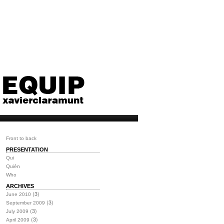
Front to back
PRESENTATION
Qui
Quién
Who
ARCHIVES
(3)
June 2010
(3)
September 2009
(3)
July 2009
(3)
April 2009