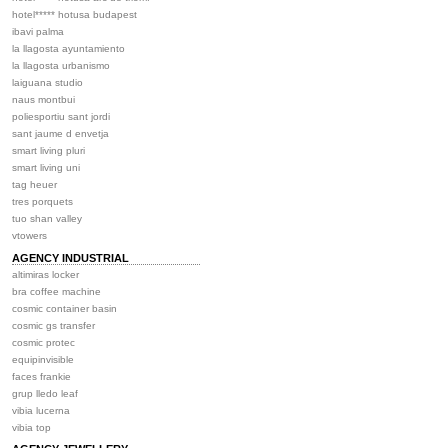
hotel***** hotusa budapest
ibavi palma
la llagosta ayuntamiento
la llagosta urbanismo
laiguana studio
naus montbui
poliesportiu sant jordi
sant jaume d envetja
smart living pluri
smart living uni
tag heuer
tres porquets
tuo shan valley
vtowers
AGENCY INDUSTRIAL
altimiras locker
bra coffee machine
cosmic container basin
cosmic gs transfer
cosmic protec
equipinvisible
faces frankie
grup lledo leaf
vibia lucerna
vibia top