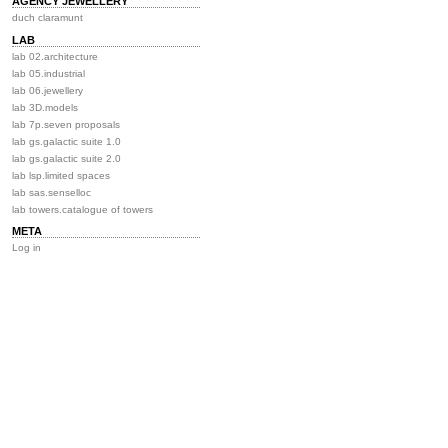
AGENCY JEWELLERY
duch claramunt
LAB
lab 02.architecture
lab 05.industrial
lab 06.jewellery
lab 3D.models
lab 7p.seven proposals
lab gs.galactic suite 1.0
lab gs.galactic suite 2.0
lab lsp.limited spaces
lab sas.senselloc
lab towers.catalogue of towers
META
Log in