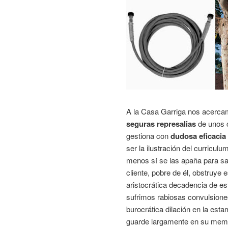
A la Casa Garriga nos acerc
seguras represalias
de unos c
gestiona con
dudosa eficacia
ser la ilustración del curricul
menos sí se las apaña para sal
cliente, pobre de él, obstruye 
aristocrática decadencia de est
sufrimos rabiosas convulsion
burocrática dilación en la est
guarde largamente en su memori