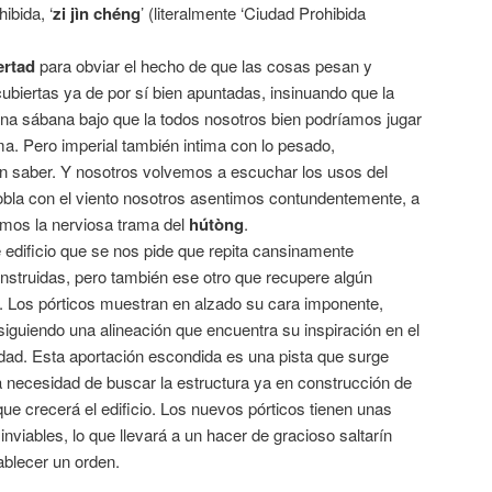
ibida, ‘
zi jìn chéng
’ (literalmente ‘Ciudad Prohibida
ertad
para obviar el hecho de que las cosas pesan y
ubiertas ya de por sí bien apuntadas, insinuando que la
una sábana bajo que la todos nosotros bien podríamos jugar
a. Pero imperial también intima con lo pesado,
en saber. Y nosotros volvemos a escuchar los usos del
dobla con el viento nosotros asentimos contundentemente, a
ramos la nerviosa trama del
hútòng
.
e edificio que se nos pide que repita cansinamente
nstruidas, pero también ese otro que recupere algún
l. Los pórticos muestran en alzado su cara imponente,
 siguiendo una alineación que encuentra su inspiración en el
udad. Esta aportación escondida es una pista que surge
la necesidad de buscar la estructura ya en construcción de
que crecerá el edificio. Los nuevos pórticos tienen unas
nviables, lo que llevará a un hacer de gracioso saltarín
ablecer un orden.