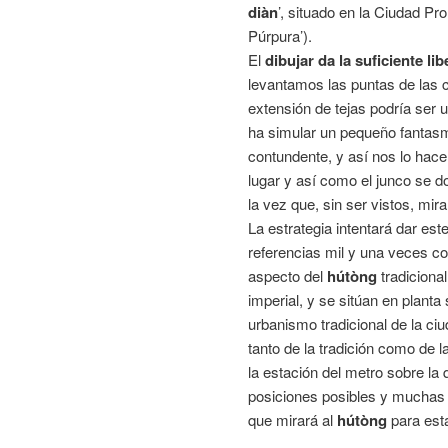
diàn
’, situado en la Ciudad Proh
Púrpura’).
El
dibujar da la suficiente lib
levantamos las puntas de las c
extensión de tejas podría ser 
ha simular un pequeño fantasm
contundente, y así nos lo hac
lugar y así como el junco se 
la vez que, sin ser vistos, mi
La estrategia intentará dar est
referencias mil y una veces co
aspecto del
hútòng
tradiciona
imperial, y se sitúan en planta
urbanismo tradicional de la ci
tanto de la tradición como de 
la estación del metro sobre la 
posiciones posibles y muchas i
que mirará al
hútòng
para est