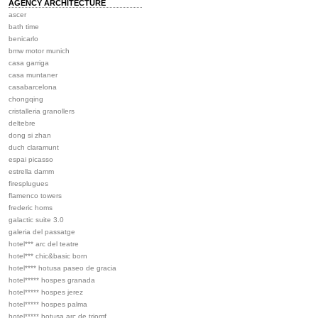
AGENCY ARCHITECTURE
ascer
bath time
benicarlo
bmw motor munich
casa garriga
casa muntaner
casabarcelona
chongqing
cristalleria granollers
deltebre
dong si zhan
duch claramunt
espai picasso
estrella damm
firesplugues
flamenco towers
frederic homs
galactic suite 3.0
galeria del passatge
hotel*** arc del teatre
hotel*** chic&basic born
hotel**** hotusa paseo de gracia
hotel***** hospes granada
hotel***** hospes jerez
hotel***** hospes palma
hotel***** hotusa arc de triomf