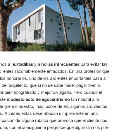
amos
a hurtadillas
y a
horas infrecuentes
para evitar las
lientes razonablemente enfadados. En una profesión que
los honorarios, uno de los alicientes importantes pasa a
um del arquitecto, que si no se sabe hacer pagar bien al
ir bien fotografiado y mejor divulgado. Pero cuando el
este
modesto acto de egocentrismo
tan natural a la
e gremio nuestro, ¡hay, pobre de él!, algunos arquitectos
es. A veces estas desembocan simplemente en una
ampación de alguna rúbrica que provoca que el cliente nos
a, con el consiguiente peligro de que algún dia nos pille