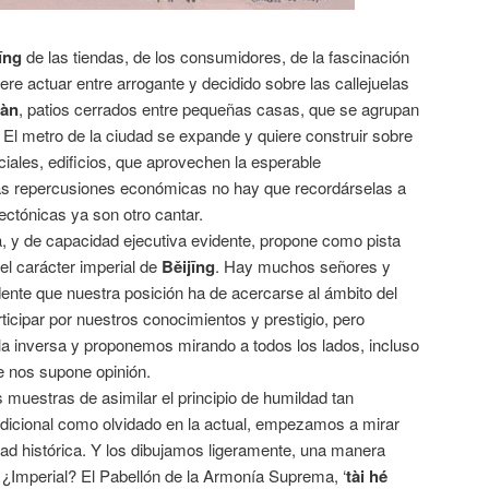
īng
de las tiendas, de los consumidores, de la fascinación
iere actuar entre arrogante y decidido sobre las callejuelas
uàn
, patios cerrados entre pequeñas casas, que se agrupan
. El metro de la ciudad se expande y quiere construir sobre
iales, edificios, que aprovechen la esperable
as repercusiones económicas no hay que recordárselas a
tectónicas ya son otro cantar.
a, y de capacidad ejecutiva evidente, propone como pista
 el carácter imperial de
Běijīng
. Hay muchos señores y
ente que nuestra posición ha de acercarse al ámbito del
icipar por nuestros conocimientos y prestigio, pero
a inversa y proponemos mirando a todos los lados, incluso
e nos supone opinión.
s muestras de asimilar el principio de humildad tan
radicional como olvidado en la actual, empezamos a mirar
udad histórica. Y los dibujamos ligeramente, una manera
 ¿Imperial? El Pabellón de la Armonía Suprema, ‘
tài hé