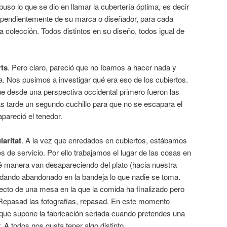
uso lo que se dio en llamar la cubertería óptima, es decir
dependientemente de su marca o diseñador, para cada
a colección. Todos distintos en su diseño, todos igual de
rts
. Pero claro, pareció que no íbamos a hacer nada y
. Nos pusimos a investigar qué era eso de los cubiertos.
 desde una perspectiva occidental primero fueron las
ás tarde un segundo cuchillo para que no se escapara el
apareció el tenedor.
laritat
. A la vez que enredados en cubiertos, estábamos
s de servicio. Por ello trabajamos el lugar de las cosas en
qué manera van desapareciendo del plato (hacia nuestra
dando abandonado en la bandeja lo que nadie se toma.
pecto de una mesa en la que la comida ha finalizado pero
Repasad las fotografias, repasad. En este momento
que supone la fabricación seriada cuando pretendes una
 A todos nos gusta tener algo distinto.