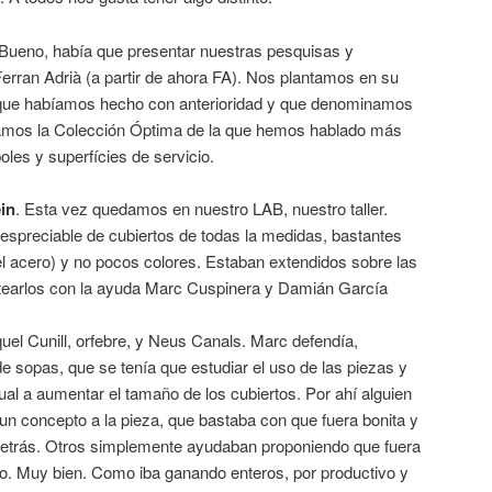
 Bueno, había que presentar nuestras pesquisas y
erran Adrià (a partir de ahora FA). Nos plantamos en su
n que habíamos hecho con anterioridad y que denominamos
amos la Colección Óptima de la que hemos hablado más
les y superfícies de servicio.
in
. Esta vez quedamos en nuestro LAB, nuestro taller.
spreciable de cubiertos de todas la medidas, bastantes
el acero) y no pocos colores. Estaban extendidos sobre las
earlos con la ayuda Marc Cuspinera y Damián García
quel Cunill, orfebre, y Neus Canals. Marc defendía,
e sopas, que se tenía que estudiar el uso de las piezas y
ual a aumentar el tamaño de los cubiertos. Por ahí alguien
un concepto a la pieza, que bastaba con que fuera bonita y
 detrás. Otros simplemente ayudaban proponiendo que fuera
do. Muy bien. Como iba ganando enteros, por productivo y