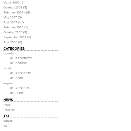
(3)
March 2009
(3)
October 2008
(24)
February 2008
(3)
May 2007
(57)
April 2007
(3)
February 2006
(3)
October 2005
(3)
September 2004
(3)
April 2000
CATEGORIES
castellano
01. PROYECTO
02. CÓDIGO
català
01. PROJECTE
02. CODI
english
01. PROJECT
02. CODE
NEWS
news
news gs
TXT
guions
txt