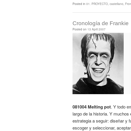
Posted in
01. PROYECTO
,
castellano
,
Fron
Cronología de Frankie
Posted on
13 April 2007
081004 Melting pot
. Y todo 
largo de la historia. Y muchos
estrategia a seguir: diseñar y 
escoger y seleccionar, aceptan