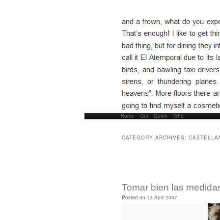
Home
Skip to primary content
Skip to secondary content
Qui
Quién
Who
Main menu
CATEGORY ARCHIVES:
CASTELLA
Post navigation
Tomar bien las medidas
Posted on
13 April 2007