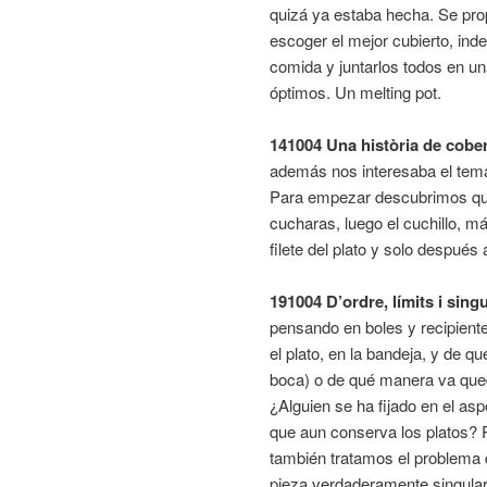
quizá ya estaba hecha. Se prop
escoger el mejor cubierto, in
comida y juntarlos todos en un
óptimos. Un melting pot.
141004 Una història de cobe
además nos interesaba el tema
Para empezar descubrimos que
cucharas, luego el cuchillo, m
filete del plato y solo después 
191004 D’ordre, límits i singu
pensando en boles y recipiente
el plato, en la bandeja, y de 
boca) o de qué manera va que
¿Alguien se ha fijado en el as
que aun conserva los platos? 
también tratamos el problema 
pieza verdaderamente singular.