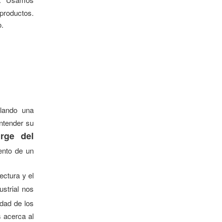
productos.
o.
llando una
ntender su
rge del
ento de un
ectura y el
strial nos
dad de los
s acerca al