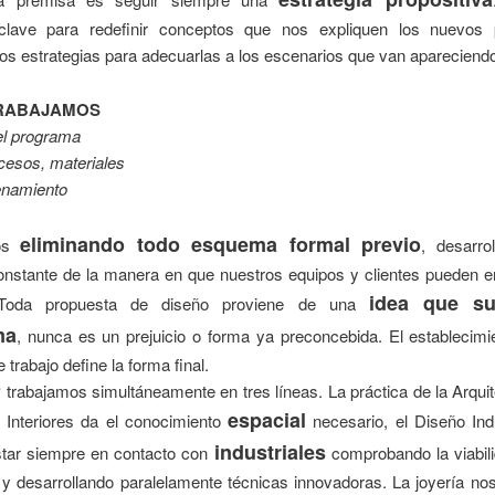
clave para redefinir conceptos que nos expliquen los nuevos 
s estrategias para adecuarlas a los escenarios que van apareciend
RABAJAMOS
el programa
cesos, materiales
enamiento
eliminando todo esquema formal previo
mos
, desarro
constante de la manera en que nuestros equipos y clientes pueden e
idea que su
 Toda propuesta de diseño proviene de una
ma
, nunca es un prejuicio o forma ya preconcebida. El establecimi
 trabajo define la forma final.
rabajamos simultáneamente en tres líneas. La práctica de la Arquit
espacial
 Interiores da el conocimiento
necesario, el Diseño Indu
industriales
star siempre en contacto con
comprobando la viabili
y desarrollando paralelamente técnicas innovadoras. La joyería no