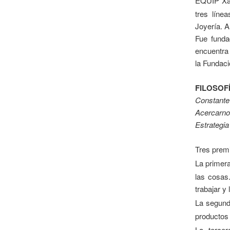
EQUIP Xa
tres línea
Joyería. A
Fue fund
encuentra 
la Fundac
FILOSOF
Constante
Acercarnos
Estrategia
Tres premi
La primer
las cosas
trabajar y
La segund
productos 
La terce