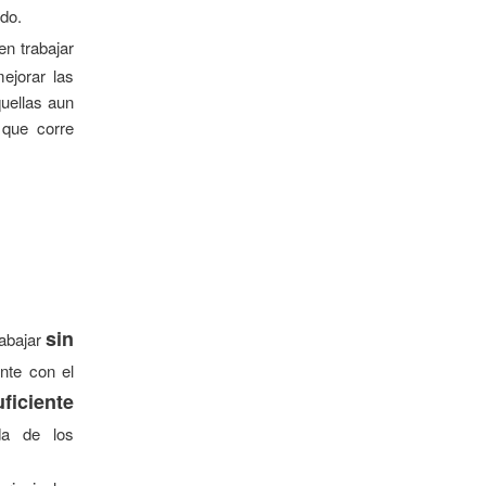
do.
en trabajar
ejorar las
uellas aun
 que corre
sin
rabajar
nte con el
ficiente
da de los