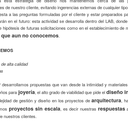
a esta estrategia de diseño nos mantenemos cerca de las pr
s de nuestro cliente, evitando ingerencias externas de cualquier tipo
sta a las preguntas formuladas por el cliente y estar preparados p
rán en el futuro: esta actividad se desarrolla dentro del LAB, donde
e hipótesis de futuras solicitaciones como en el establecimiento de
s que aun no conocemos
.
CEMOS
 de alta calidad
as
desarrollamos propuestas que van desde la intimidad y materiales
joyería
diseño i
seños para
, el alto grado de viabilidad que pide el
arquitectura
lejidad de gestión y diseño en los proyectos de
, h
proyectos sin escala
respuestas
amos
, es decir nuestras
a
e nuestros clientes.