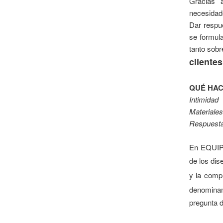
Gracias 
necesidade
Dar respue
se formula
tanto sobr
cliente
QUÉ HA
Intimidad
Materiales
Respuest
En EQUIP 
de los di
y la comp
denomin
pregunta d