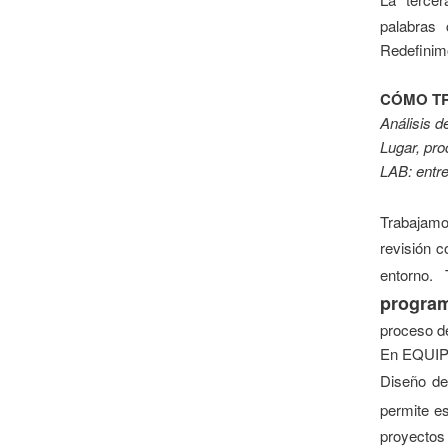
palabras 
Redefinimo
CÓMO T
Análisis d
Lugar, pro
LAB: entr
Trabaja
revisión 
entorno.
progra
proceso de
En EQUIP t
Diseño de
permite e
proyectos 