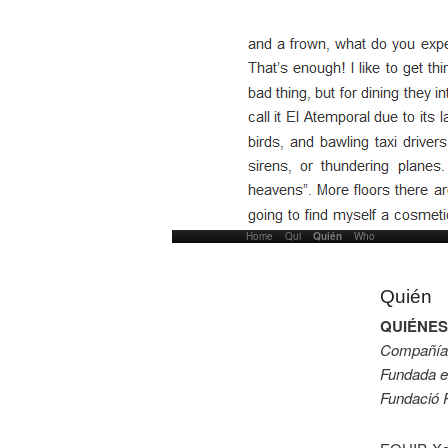
Home
Skip to primary content
Skip to secondary content
Qui
Quién
Who
Main menu
Quién
QUIÉNE
Compañía m
Fundada e
Fundació P