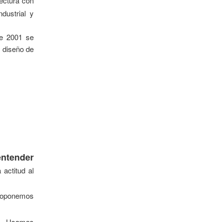
ectura con
ndustrial y
e 2001 se
y diseño de
entender
actitud al
roponemos
. Usamos