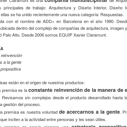
vier Claramunt es una
de Arquit
s principales de trabajo: Arquitectura y Diseño Interior, Diseño I
 ellas se ha unido recientemente una nueva categoría: Respuestas.
ada con el nombre de ADD+ en Barcelona en el año 1990. Desd
ubicada dentro del complejo de compañías de arquitectura, imagen 
ió Palo Alto. Desde 2006 somos EQUIP Xavier Claramunt.
ÍA
 reinvención
 a la gente
 propositiva
sas están en el origen de nuestros productos:
constante reinvención de la manera de 
a premisa es la
. Revisamos sin complejos desde el producto desarrollado hasta la 
 la gestión del proceso.
de acercarnos a la gente
a premisa es nuestra voluntad
. P
que inciten a la actividad entre personas y les sean útiles.
estrategia propositiva
ra premisa es seguir siempre una