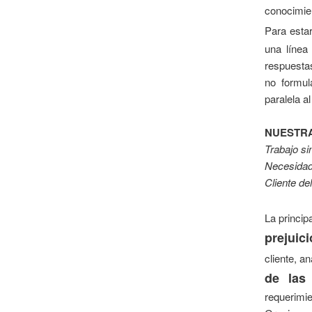
conocimie
Para esta
una línea
respuesta
no formul
paralela al
NUESTRA
Trabajo si
Necesidade
Cliente del
La princip
prejuici
cliente, a
de las
requerimie