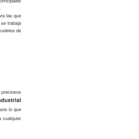
incipales
.
ara las que
 se trabaja
 modelos de
 preciosos
ndustrial
asta lo que
 cualquier