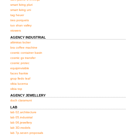
smart living pluri
smart living uni
tag heuer
tres porquets
tuo shan valley
vtowers
AGENCY INDUSTRIAL
altimiras locker
bra coffee machine
cosmic container basin
cosmic gs transfer
cosmic protec
equipinvisible
faces frankie
grup lledo leaf
vibia lucerna
vibia top
AGENCY JEWELLERY
duch claramunt
LAB
lab 02.architecture
lab 05.industrial
lab 06.jewellery
lab 3D.models
lab 7p.seven proposals