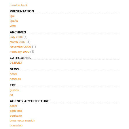
Front to back
PRESENTATION
Qui
Quién
Who
ARCHIVES
(1)
July 2006
(1)
March 2003
(1)
November 2000
(1)
February 1999
CATEGORIES
03.BUILT
NEWS
news
news gs
TXT
guions
txt
AGENCY ARCHITECTURE
ascer
bath time
benicarlo
bmw motor munich
brassclub