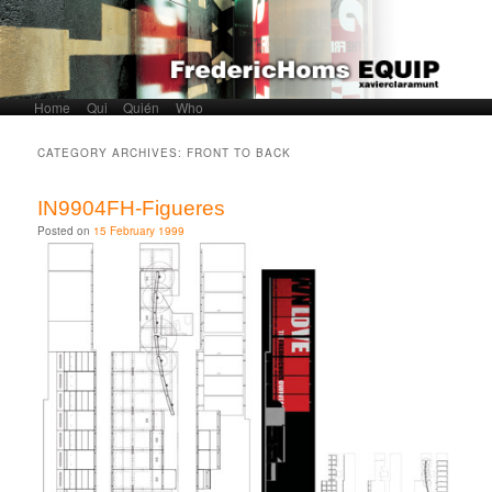
Home
Skip to primary content
Skip to secondary content
Qui
Quién
Who
Main menu
CATEGORY ARCHIVES:
FRONT TO BACK
IN9904FH-Figueres
Posted on
15 February 1999