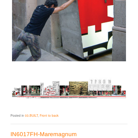
Posted in
03.BUILT
,
Front to back
IN6017FH-Maremagnum