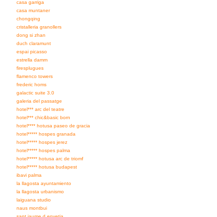
casa garriga
casa muntaner
chongqing
cristalleria granollers
dong si zhan
duch claramunt
espai picasso
estrella damm
firesplugues
flamenco towers
frederic homs
galactic suite 3.0
galeria del passatge
hotel*** arc del teatre
hotel*** chic&basic born
hotel**** hotusa paseo de gracia
hotel***** hospes granada
hotel***** hospes jerez
hotel***** hospes palma
hotel***** hotusa arc de triomf
hotel***** hotusa budapest
ibavi palma
la llagosta ayuntamiento
la llagosta urbanismo
laiguana studio
naus montbui
sant jaume d envetja