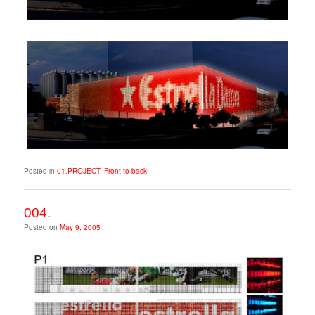
Posted in
01.PROJECT
,
Front to back
004.
Posted on
May 9, 2005