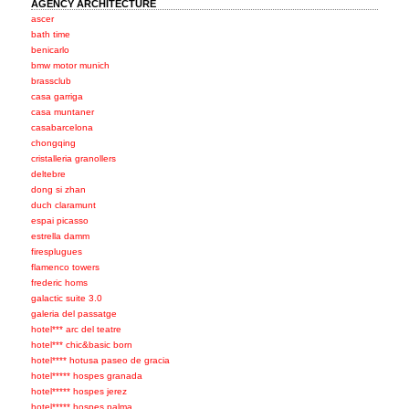
AGENCY ARCHITECTURE
ascer
bath time
benicarlo
bmw motor munich
brassclub
casa garriga
casa muntaner
casabarcelona
chongqing
cristalleria granollers
deltebre
dong si zhan
duch claramunt
espai picasso
estrella damm
firesplugues
flamenco towers
frederic homs
galactic suite 3.0
galeria del passatge
hotel*** arc del teatre
hotel*** chic&basic born
hotel**** hotusa paseo de gracia
hotel***** hospes granada
hotel***** hospes jerez
hotel***** hospes palma