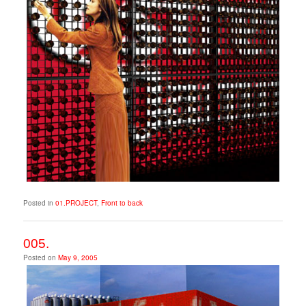
Posted in
01.PROJECT
,
Front to back
005.
Posted on
May 9, 2005