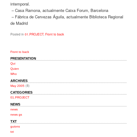
intemporal.
– Casa Ramona, actualmente Caixa Forum, Barcelona
– Fábrica de Cervezas Águila, actualmente Biblioteca Regional
de Madrid
Posted in
01.PROJECT
,
Front to back
Front to back
PRESENTATION
Qui
Quien
Who
ARCHIVES
(8)
May 2005
CATEGORIES
01.PROJECT
NEWS
news
news gs
TXT
guions
txt