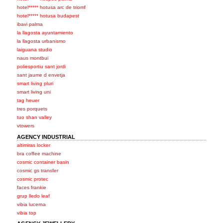
hotel***** hotusa arc de triomf
hotel***** hotusa budapest
ibavi palma
la llagosta ayuntamiento
la llagosta urbanismo
laiguana studio
naus montbui
poliesportiu sant jordi
sant jaume d envetja
smart living pluri
smart living uni
tag heuer
tres porquets
tuo shan valley
vtowers
AGENCY INDUSTRIAL
altimiras locker
bra coffee machine
cosmic container basin
cosmic gs transfer
cosmic protec
faces frankie
grup lledo leaf
vibia lucerna
vibia top