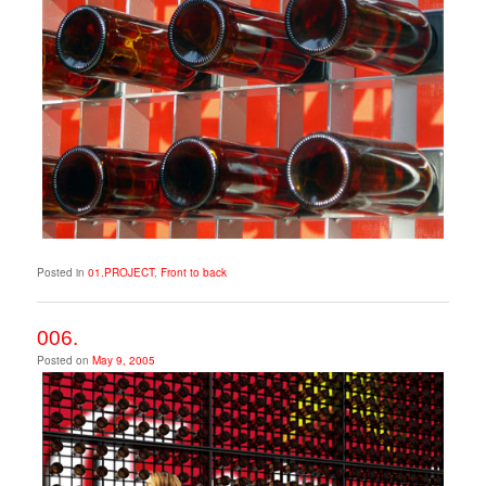
Posted in
01.PROJECT
,
Front to back
006.
Posted on
May 9, 2005