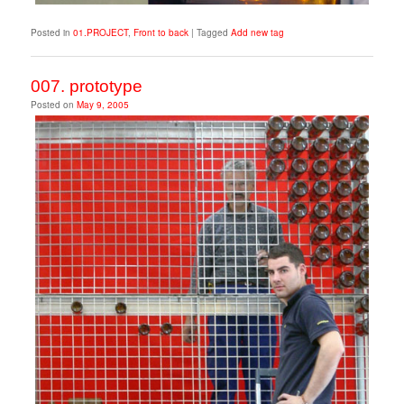
Posted in
01.PROJECT
,
Front to back
|
Tagged
Add new tag
007. prototype
Posted on
May 9, 2005