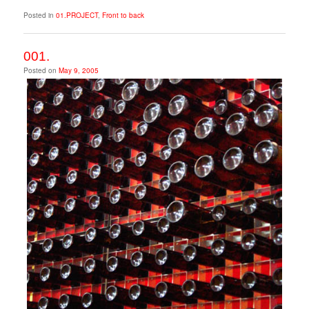
Posted in
01.PROJECT
,
Front to back
001.
Posted on
May 9, 2005