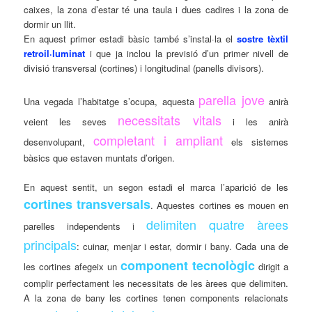
caixes, la zona d’estar té una taula i dues cadires i la zona de
dormir un llit.
En aquest primer estadi bàsic també s’instal·la el
sostre tèxtil
retroil·luminat
i que ja inclou la previsió d’un primer nivell de
divisió transversal (cortines) i longitudinal (panells divisors).
parella jove
Una vegada l’habitatge s’ocupa, aquesta
anirà
necessitats vitals
veient les seves
i les anirà
completant i ampliant
desenvolupant,
els sistemes
bàsics que estaven muntats d’origen.
En aquest sentit, un segon estadi el marca l’aparició de les
cortines transversals
. Aquestes cortines es mouen en
delimiten quatre àrees
parelles independents i
principals
: cuinar, menjar i estar, dormir i bany. Cada una de
component tecnològic
les cortines afegeix un
dirigit a
complir perfectament les necessitats de les àrees que delimiten.
A la zona de bany les cortines tenen components relacionats