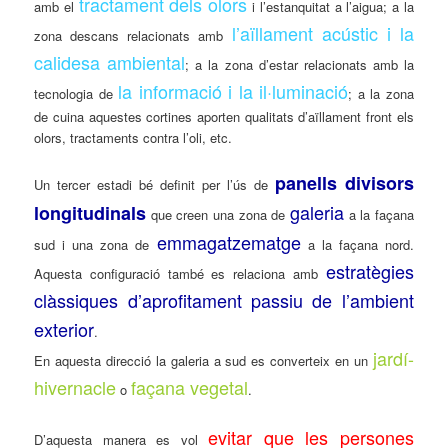
tractament dels olors
amb el
i l’estanquitat a l’aigua; a la
l’aïllament acústic i la
zona descans relacionats amb
calidesa ambiental
; a la zona d’estar relacionats amb la
la informació i la il·luminació
tecnologia de
; a la zona
de cuina aquestes cortines aporten qualitats d’aïllament front els
olors, tractaments contra l’oli, etc.
panells divisors
Un tercer estadi bé definit per l’ús de
galeria
longitudinals
que creen una zona de
a la façana
emmagatzematge
sud i una zona de
a la façana nord.
estratègies
Aquesta configuració també es relaciona amb
clàssiques d’aprofitament passiu de l’ambient
exterior
.
jardí-
En aquesta direcció la galeria a sud es converteix en un
hivernacle
façana vegetal
o
.
evitar que les persones
D’aquesta manera es vol