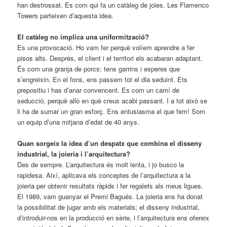
han destrossat. Es com qui fa un catàleg de joies. Les Flamenco
Towers parteixen d’aquesta idea.
El catàleg no implica una uniformització?
Es una provocació. Ho vam fer perquè volíem aprendre a fer
pisos alts. Després, el client i el territori els acabaran adaptant.
És com una granja de porcs: tens garrins i esperes que
s’engreixin. En el fons, ens passem tot el dia seduint. Ets
prepositiu i has d’anar convencent. Es com un camí de
seducció, perquè allò en què creus acabi passant. I a tot això se
li ha de sumar un gran esforç. Ens entusiasma el que fem! Som
un equip d’una mitjana d’edat de 40 anys.
Quan sorgeix la idea d’un despatx que combina el disseny
industrial, la joieria i l’arquitectura?
Des de sempre. L’arquitectura és molt lenta, i jo busco la
rapidesa. Així, aplicava els conceptes de l’arquitectura a la
joieria per obtenir resultats ràpids i fer regalets als meus ligues.
El 1989, vam guanyar el Premi Bagués. La joieria ens ha donat
la possibilitat de jugar amb els materials; el disseny industrial,
d’introduir-nos en la producció en sèrie, i l’arquitectura ens ofereix