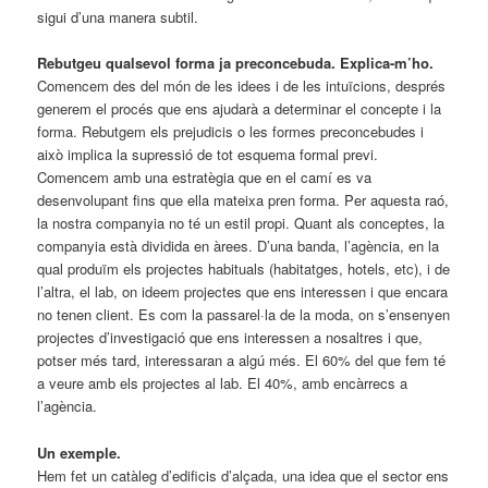
sigui d’una manera subtil.
Rebutgeu qualsevol forma ja preconcebuda. Explica-m’ho.
Comencem des del món de les idees i de les intuïcions, després
generem el procés que ens ajudarà a determinar el concepte i la
forma. Rebutgem els prejudicis o les formes preconcebudes i
això implica la supressió de tot esquema formal previ.
Comencem amb una estratègia que en el camí es va
desenvolupant fins que ella mateixa pren forma. Per aquesta raó,
la nostra companyia no té un estil propi. Quant als conceptes, la
companyia està dividida en àrees. D’una banda, l’agència, en la
qual produïm els projectes habituals (habitatges, hotels, etc), i de
l’altra, el lab, on ideem projectes que ens interessen i que encara
no tenen client. Es com la passarel·la de la moda, on s’ensenyen
projectes d’investigació que ens interessen a nosaltres i que,
potser més tard, interessaran a algú més. El 60% del que fem té
a veure amb els projectes al lab. El 40%, amb encàrrecs a
l’agència.
Un exemple.
Hem fet un catàleg d’edificis d’alçada, una idea que el sector ens