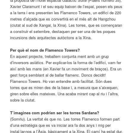
la proposta de l’hotel espacial Galàctic Suite (Plaers número 35),
Xavier Claramunt i el seu equip baixen de l’espai, posen els peus
a la terra i ens presenten les Flamenco Towers, un edifici de 220
metres d’alçada que es convertirà en el més alt de Hangzhou
(ciutat al sud de Xangai, la Xina).
Les torres, que es començaran
a construir el setembre, destaquen per ser una de les poques
incursions dels arquitectes autòctons a la Xina.
Per què el nom de Flamenco Towers?
En aquest projecte, treballem conjunta ment amb un grup
d’inversors asiàtics. Per explicar-los la forma de l’edifici, vam fer
així amb les mans (en Xavier fa un moviment de braços). Era un
gest força semblant al de ballar flamenc. Doncs decidit!
Flamenco Towers. Ho van entendre amb facilitat. Són dues
torres que es miren des de la base i, a mesura que s’aixequen,
giren sobre elles mateixes. Una acaba mirant cap al riu i l’aItra,
sobre la ciutat.
T’imagines com podrien ser les torres Sardana?
(Somriu). La veritat és que no. Les torres Flamenco formen part
d’una estratègia que es va iniciar ara fa dos anys i mig per
instal·lar-nos a l’Àsia, bàsicament a la Xina. El camí ha estat dur,