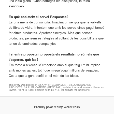
una visió global. Quan barreges les disciplines, la feina
s’enriqueix.
En què cosisteix el servei Respostes?
Es una mena de consultoria. Imagina un senyor que té vaixells
de fibra de vidre. Intentem que amb les seves eines pugui també
fer altres productes. Aprofitar sinergies. Més que pensar
productes, pensem estratègies al voltant de les possibilitats que
tenen determinades companyies.
I si entre proposta i proposta els resultats no són els que
t’esperes, què fas?
Em torno a aixecar. M’emociono amb el que faig i m’hi implico
amb moltes ganes, tot i que m’equivoqui milions de vegades.
Costa que la gent confiï en el món de les idees.
This entry was posted in
02.XAVIER CLARAMUNT
,
03.OUTSTANDING
PROJECTS
,
05.PUBLICATIONS (GENERAL)
,
architecture and interiors
,
flamenco
towers
,
Front to Back
,
galactic suite
by
XCL
. Bookmark the
permalink
.
Proudly powered by WordPress