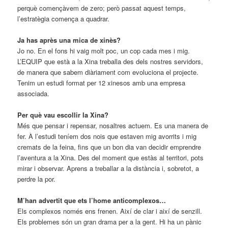
perquè començàvem de zero; però passat aquest temps,
l’estratègia comença a quadrar.
Ja has après una mica de xinès?
Jo no. En el fons hi vaig molt poc, un cop cada mes i mig.
L’EQUIP que està a la Xina treballa des dels nostres servidors,
de manera que sabem diàriament com evoluciona el projecte.
Tenim un estudi format per 12 xinesos amb una empresa
associada.
Per què vau escollir la Xina?
Més que pensar i repensar, nosaltres actuem. Es una manera de
fer. À l’estudi teníem dos nois que estaven mig avorrits i mig
cremats de la feina, fins que un bon dia van decidir emprendre
l’aventura a la Xina. Des del moment que estàs al territori, pots
mirar i observar. Aprens a treballar a la distància i, sobretot, a
perdre la por.
M’han advertit que ets l’home anticomplexos…
Els complexos només ens frenen. Així de clar i així de senzill.
Els problemes són un gran drama per a la gent. Hi ha un pànic