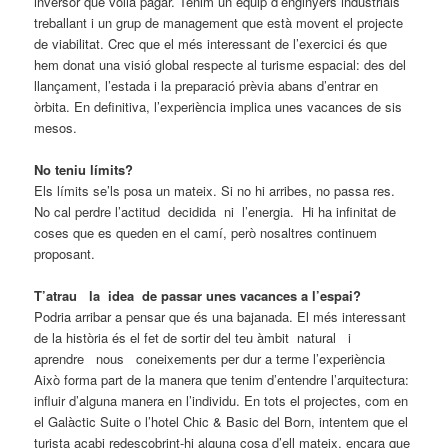
inversor que volia pagar. Tenim un equip d’enginyers industrials
treballant i un grup de management que està movent el projecte
de viabilitat. Crec que el més interessant de l’exercici és que
hem donat una visió global respecte al turisme espacial: des del
llançament, l’estada i la preparació prèvia abans d’entrar en
òrbita. En definitiva, l’experiència implica unes vacances de sis
mesos.
No teniu límits?
Els límits se’ls posa un mateix. Si no hi arribes, no passa res.
No cal perdre l’actitud decidida ni l’energia. Hi ha infinitat de
coses que es queden en el camí, però nosaltres continuem
proposant.
T’atrau la idea de passar unes vacances a l’espai?
Podria arribar a pensar que és una bajanada. El més interessant
de la història és el fet de sortir del teu àmbit natural i
aprendre nous coneixements per dur a terme l’experiència
Això forma part de la manera que tenim d’entendre l’arquitectura:
influir d’alguna manera en l’individu. En tots el projectes, com en
el Galàctic Suite o l’hotel Chic & Basic del Born, intentem que el
turista acabi redescobrint-hi alguna cosa d’ell mateix, encara que