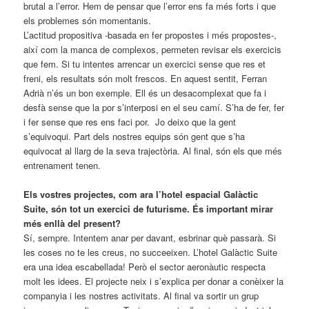
brutal a l’error. Hem de pensar que l’error ens fa més forts i que
els problemes són momentanis.
L’actitud propositiva -basada en fer propostes i més propostes-,
així com la manca de complexos, permeten revisar els exercicis
que fem. Si tu intentes arrencar un exercici sense que res et
freni, els resultats són molt frescos. En aquest sentit, Ferran
Adrià n’és un bon exemple. Ell és un desacomplexat que fa i
desfà sense que la por s’interposi en el seu camí. S’ha de fer, fer
i fer sense que res ens faci por. Jo deixo que la gent
s’equivoqui. Part dels nostres equips són gent que s’ha
equivocat al llarg de la seva trajectòria. Al final, són els que més
entrenament tenen.
Els vostres projectes, com ara l’hotel espacial Galàctic
Suite, són tot un exercici de futurisme. És important mirar
més enllà del present?
Sí, sempre. Intentem anar per davant, esbrinar què passarà. Si
les coses no te les creus, no succeeixen. L’hotel Galàctic Suite
era una idea escabellada! Però el sector aeronàutic respecta
molt les idees. El projecte neix i s’explica per donar a conèixer la
companyia i les nostres activitats. Al final va sortir un grup