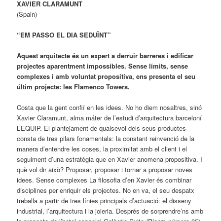
XAVIER CLARAMUNT
(Spain)
“EM PASSO EL DIA SEDUÏNT”
Aquest arquitecte és un expert a derruir barreres i edificar
projectes aparentment impossibles. Sense límits, sense
complexes i amb voluntat propositiva, ens presenta el seu
últim projecte: les Flamenco Towers.
Costa que la gent confiï en les idees. No ho diem nosaltres, sinó
Xavier Claramunt, alma máter de l’estudi d’arquitectura barceloní
L’EQUIP. El plantejament de qualsevol dels seus productes
consta de tres pilars fonamentals: la constant reinvenció de la
manera d’entendre les coses, la proximitat amb el client i el
seguiment d’una estratègia que en Xavier anomena propositiva. I
què vol dir això? Proposar, proposar i tornar a proposar noves
idees. Sense complexes La filosofia d’en Xavier és combinar
disciplines per enriquir els projectes. No en va, el seu despatx
treballa a partir de tres línies principals d’actuació: el disseny
industrial, l’arquitectura i la joieria. Després de sorprendre’ns amb