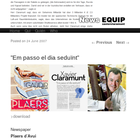
Home
Skip to primary content
Skip to secondary content
Qui
Quién
Who
Main menu
Post navigation
Posted on
24 June 2007
←
Previous
Next
→
”Em passo el dia seduïnt”
>download
Newspaper
Plaers d’Avui