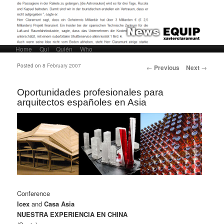
Home
Skip to primary content
Skip to secondary content
Qui
Quién
Who
Main menu
Post navigation
Posted on
8 February 2007
←
Previous
Next
→
Oportunidades profesionales para
arquitectos españoles en Asia
Conference
Icex
and
Casa Asia
NUESTRA EXPERIENCIA EN CHINA