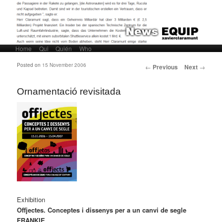
Home
Skip to primary content
Skip to secondary content
Qui
Quién
Who
Main menu
Post navigation
Posted on
15 November 2006
←
Previous
Next
→
Ornamentació revisitada
Exhibition
Offjectes. Conceptes i dissenys per a un canvi de segle
FRANKIE