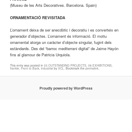
(Museu de les Arts Decoratives. Barcelona. Spain)
ORNAMENTACIÓ REVISITADA
L’ornament deixa de ser anecdòtic i decoratiu i es converteix en
generador d’objectes. L’ornament és informació. El motiu
ornamental atorga un caràcter d’objecte singular, fugint dels
estàndards. Des del “barroc mediterrani digital” de Jaime Hayón
fins al glamour de Patricia Urquiola.
This entry was posted in
03.OUTSTANDING PROJECTS
,
08.EXHIBITIONS
,
frankie
,
Front to Back
,
industrial
by
XCL
. Bookmark the
permalink
.
Proudly powered by WordPress