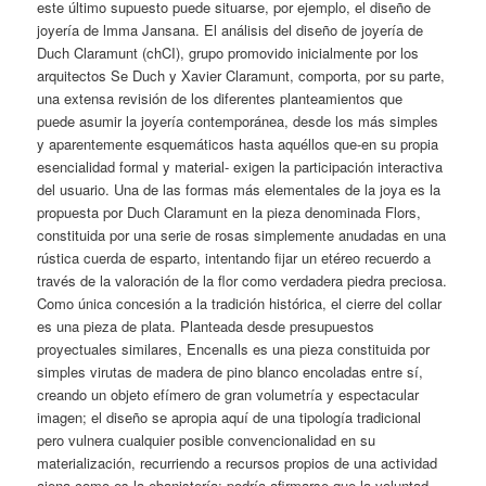
este último supuesto puede situarse, por ejemplo, el diseño de
joyería de lmma Jansana. El análisis del diseño de joyería de
Duch Claramunt (chCI), grupo promovido inicialmente por los
arquitectos Se Duch y Xavier Claramunt, comporta, por su parte,
una extensa revisión de los diferentes planteamientos que
puede asumir la joyería contemporánea, desde los más simples
y aparentemente esquemáticos hasta aquéllos que-en su propia
esencialidad formal y material- exigen la participación interactiva
del usuario. Una de las formas más elementales de la joya es la
propuesta por Duch Claramunt en la pieza denominada Flors,
constituida por una serie de rosas simplemente anudadas en una
rústica cuerda de esparto, intentando fijar un etéreo recuerdo a
través de la valoración de la flor como verdadera piedra preciosa.
Como única concesión a la tradición histórica, el cierre del collar
es una pieza de plata. Planteada desde presupuestos
proyectuales similares, Encenalls es una pieza constituida por
simples virutas de madera de pino blanco encoladas entre sí,
creando un objeto efímero de gran volumetría y espectacular
imagen; el diseño se apropia aquí de una tipología tradicional
pero vulnera cualquier posible convencionalidad en su
materialización, recurriendo a recursos propios de una actividad
ajena como es la ebanistería; podría afirmarse que la voluntad