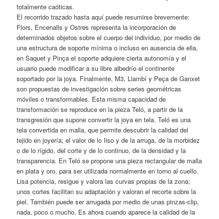
totalmente caóticas.
El recorrido trazado hasta aquí puede resumirse brevemente:
Flors, Encenalls y Ostres representa la incorporación de
determinados objetos sobre el cuerpo del individuo, por medio de
una estructura de soporte mínima o incluso en ausencia de ella,
en Saquet y Pinça el soporte adquiere cierta autonomía y el
usuario puede modificar a su libre albedrío el continente
soportado por la joya. Finalmente, M3, Llambí y Peça de Ganxet
son propuestas de investigación sobre series geométricas
móviles o transformables. Esta misma capacidad de
transformación se reproduce en la pieza Teló, a partir de la
transgresión que supone convertir la joya en tela. Teló es una
tela convertida en malla, que permite descubrir la calidad del
tejido en joyería; el valor de lo Iiso y de la arruga, de la morbidez
o de lo rígido, del corte y de lo continuo, de la densidad y la
transparencia. En Teló se propone una pieza rectangular de malla
en plata y oro, para ser utilizada normalmente en torno al cuello.
Lisa potencia, resigue y valora las curvas propias de la zona;
unos cortes facilitan su adaptación y valoran el recorte sobre la
piel. También puede ser arrugada por medio de unas pinzas-clip,
nada, poco o mucho. Es ahora cuando aparece la calidad de la