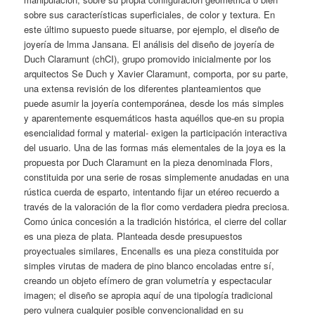
sobre sus características superficiales, de color y textura. En
este último supuesto puede situarse, por ejemplo, el diseño de
joyería de lmma Jansana. El análisis del diseño de joyería de
Duch Claramunt (chCI), grupo promovido inicialmente por los
arquitectos Se Duch y Xavier Claramunt, comporta, por su parte,
una extensa revisión de los diferentes planteamientos que
puede asumir la joyería contemporánea, desde los más simples
y aparentemente esquemáticos hasta aquéllos que-en su propia
esencialidad formal y material- exigen la participación interactiva
del usuario. Una de las formas más elementales de la joya es la
propuesta por Duch Claramunt en la pieza denominada Flors,
constituida por una serie de rosas simplemente anudadas en una
rústica cuerda de esparto, intentando fijar un etéreo recuerdo a
través de la valoración de la flor como verdadera piedra preciosa.
Como única concesión a la tradición histórica, el cierre del collar
es una pieza de plata. Planteada desde presupuestos
proyectuales similares, Encenalls es una pieza constituida por
simples virutas de madera de pino blanco encoladas entre sí,
creando un objeto efímero de gran volumetría y espectacular
imagen; el diseño se apropia aquí de una tipología tradicional
pero vulnera cualquier posible convencionalidad en su