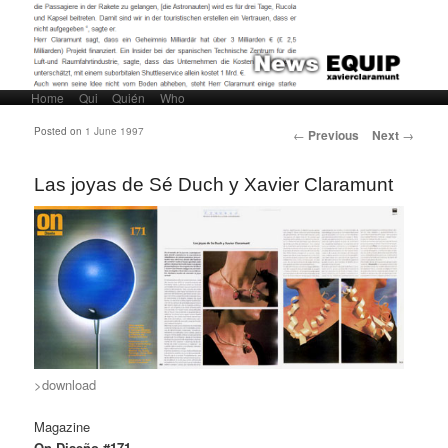
Home
Skip to primary content
Skip to secondary content
Qui
Quién
Who
Main menu
Post navigation
Posted on
1 June 1997
←
Previous
Next
→
Las joyas de Sé Duch y Xavier Claramunt
>download
Magazine
On Diseño #171