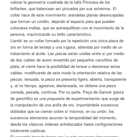
valorar la geometría cuadrada de la talla Princesa de los
brillantes, que balancean así pinzados por sus extremos. El
collar nace de este movimiento: arandelas planas desencajadas
que forman un cordón, dejando el espacio para que puedan
colocarse mallas, que se autoequilibran con el movimiento de la
persona, maximizando su brillo característico.
Llambí es un collar formado por la repetición una única pieza de
oro en forma de lenteja y una rugosa, obtenida por medio de un
tratamiento al ácido. Las piezas están unidas entre sí por medio
de dos cables de acero revestido por pequeños canutillos de
plata; el cierre hace la posibilidad de tensar o destensar estos
cables, modificando de este modo la orientación relativa de las
piezas: tensada, la pieza se presenta ligera, abierta, transparente
y, al no tiempo, agresiva; destensada, se obtiene una pieza
cerrada, pesada, continua. Por su parte, Peça de Ganxet (pieza
de ganchillo) es una propuesta de experimentación que surge de
la manipulación de una anilla de oro, imponiéndole sucesivos
doblados que se cierran sobre sí mismos; en su unión, los
sucesivos elementos asumen la temporalidad del momento,
desde los clásicos órdenes entrelazados hasta configuraciones
totalmente caóticas.
El recorrido trazado hasta aquí puede resumirse brevemente: