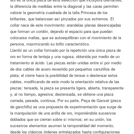
la diferencia de medidas entre la diagonal y las caras permiten
valorar la geometría cuadrada de la talla Princesa de los
brillantes, que balancean así pinzados por sus extremos. El
collar nace de este movimiento: arandelas planas desencajadas
que forman un cordón, dejando el espacio para que puedan
colocarse mallas, que se autoequilibran con el movimiento de la
persona, maximizando su brillo característico.
Llambí es un collar formado por la repetición una única pieza de
oro en forma de lenteja y una rugosa, obtenida por medio de un
tratamiento al ácido. Las piezas están unidas entre sí por medio
de dos cables de acero revestido por pequeños canutillos de
plata; el cierre hace la posibilidad de tensar o destensar estos
cables, modificando de este modo la orientación relativa de las
piezas: tensada, la pieza se presenta ligera, abierta, transparente
y, al no tiempo, agresiva; destensada, se obtiene una pieza
cerrada, pesada, continua. Por su parte, Peça de Ganxet (pieza
de ganchillo) es una propuesta de experimentación que surge de
la manipulación de una anilla de oro, imponiéndole sucesivos
doblados que se cierran sobre sí mismos; en su unión, los
sucesivos elementos asumen la temporalidad del momento,
desde los clásicos órdenes entrelazados hasta configuraciones