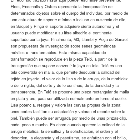
Flors, Encenalls y Ostres representa la incorporación de
determinados objetos sobre el cuerpo del individuo, por medio de
una estructura de soporte mínima o incluso en ausencia de ella,
en Saquet y Pinça el soporte adquiere cierta autonomía y el
usuario puede modificar a su libre albedrío el continente
soportado por la joya. Finalmente, M3, Llambí y Peça de Ganxet
son propuestas de investigación sobre series geométricas
móviles o transformables. Esta misma capacidad de
transformación se reproduce en la pieza Teló, a partir de la
transgresión que supone convertir la joya en tela. Teló es una
tela convertida en malla, que permite descubrir la calidad del
tejido en joyería; el valor de lo Iiso y de la arruga, de la morbidez
o de lo rígido, del corte y de lo continuo, de la densidad y la
transparencia. En Teló se propone una pieza rectangular de malla
en plata y oro, para ser utilizada normalmente en torno al cuello.
Lisa potencia, resigue y valora las curvas propias de la zona;
unos cortes facilitan su adaptación y valoran el recorte sobre la
piel. También puede ser arrugada por medio de unas pinzas-clip,
nada, poco o mucho. Es ahora cuando aparece la calidad de la
arruga metálica; la sencillez y la sofisticación, el orden y el
desorden, la elegancia y el pasotismo, se enfatizan con el brillo,