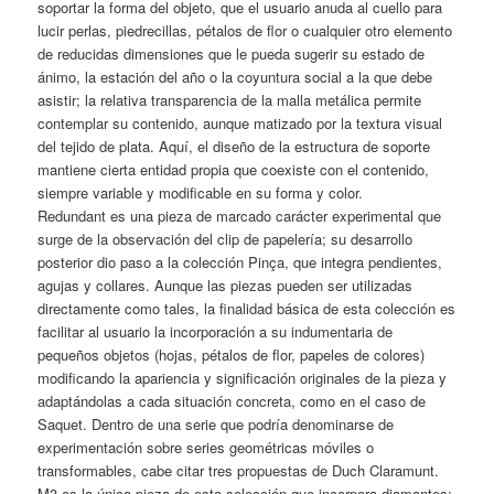
soportar la forma del objeto, que el usuario anuda al cuello para
lucir perlas, piedrecillas, pétalos de flor o cualquier otro elemento
de reducidas dimensiones que le pueda sugerir su estado de
ánimo, la estación del año o la coyuntura social a la que debe
asistir; la relativa transparencia de la malla metálica permite
contemplar su contenido, aunque matizado por la textura visual
del tejido de plata. Aquí, el diseño de la estructura de soporte
mantiene cierta entidad propia que coexiste con el contenido,
siempre variable y modificable en su forma y color.
Redundant es una pieza de marcado carácter experimental que
surge de la observación del clip de papelería; su desarrollo
posterior dio paso a la colección Pinça, que integra pendientes,
agujas y collares. Aunque las piezas pueden ser utilizadas
directamente como tales, la finalidad básica de esta colección es
facilitar al usuario la incorporación a su indumentaria de
pequeños objetos (hojas, pétalos de flor, papeles de colores)
modificando la apariencia y significación originales de la pieza y
adaptándolas a cada situación concreta, como en el caso de
Saquet. Dentro de una serie que podría denominarse de
experimentación sobre series geométricas móviles o
transformables, cabe citar tres propuestas de Duch Claramunt.
M3 es la única pieza de esta selección que incorpora diamantes;