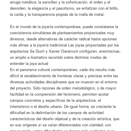
arruga metálica; la sencillez y la sofisticación, el orden y el
desorden, la elegancia y el pasotismo, se enfatizan con el brillo,
la caída y la transparencia propias de la malla de metal.
En el mundo de la joyería contemporánea, puede constatarse la
coexistencia simultánea de planteamientos proyectuales muy
diversos, desde alternativas de carácter radical hasta opciones
más afines a la joyería tradicional Las joyas proyectadas por los
arquitectos Se Duch y Xavier Claramunt configuran, ensimismas,
un amplio e ilustrativo recorrido sobre distintos modos de
entender la joya actual
En el panorama cultural contemporáneo, cada día resulta más
difícil el establecimiento de fronteras claras y precisas entre las
diversas actividades disciplinares que se mueven en el entorno
del proyecto. Sólo razones de orden metodológico, o de mayor
facilidad en la comprensión del fenómeno, permiten acotar
campos concretos y específicos de la arquitectura, el
interiorismo o el diseño urbano. De igual forma, es creciente la
dificultad en la delimitación de los campos de actividad
característicos del diseño objetual y de la creación artística, que
en sus orígenes sí se veían diferenciados con claridad; con
mayor razón, estas dificultades se hacen más evidentes si se