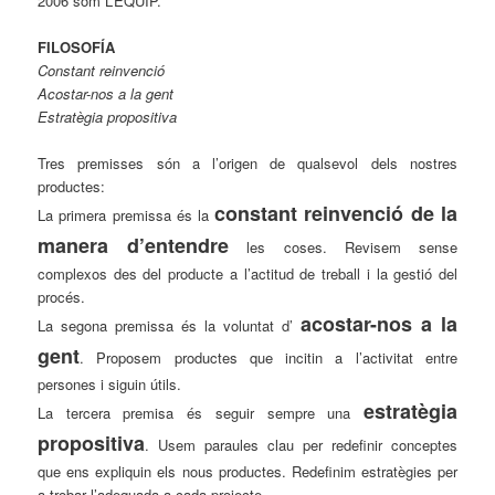
2006 som L’EQUIP.
FILOSOFÍA
Constant reinvenció
Acostar-nos a la gent
Estratègia propositiva
Tres premisses són a l’origen de qualsevol dels nostres
productes:
constant reinvenció de la
La primera premissa és la
manera d’entendre
les coses. Revisem sense
complexos des del producte a l’actitud de treball i la gestió del
procés.
acostar-nos a la
La segona premissa és la voluntat d’
gent
. Proposem productes que incitin a l’activitat entre
persones i siguin útils.
estratègia
La tercera premisa és seguir sempre una
propositiva
. Usem paraules clau per redefinir conceptes
que ens expliquin els nous productes. Redefinim estratègies per
a trobar l’adequada a cada projecte.