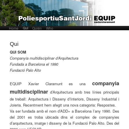
Qui
Home
Skip to primary content
Skip to secondary content
Quién
Who
Main menu
Qui
QUI SOM
Companyia multidisciplinar d’Arquitectura
Fundada a Barcelona el 1990
Fundació Palo Alto
companyia
EQUIP Xavier Claramunt es una
multidisciplinar
d’Arquitectura amb tres línies principals
de treball: Arquitectura i Disseny d’Interiors, Disseny Industrial i
Joieria. Recentment hem afegit una nova categoria: Respostes.
Va ser fundada amb el nom d’ADD+ a Barcelona l’any 1990. Des
del 2001 es troba ubicada dins el complex de companyies
d’arquitectura, imatge i disseny de la Fundació Palo Alto. Des del