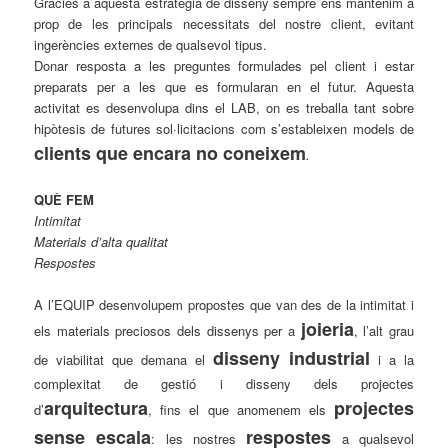
Gràcies a aquesta estratègia de disseny sempre ens mantenim a
prop de les principals necessitats del nostre client, evitant
ingerències externes de qualsevol tipus.
Donar resposta a les preguntes formulades pel client i estar
preparats per a les que es formularan en el futur. Aquesta
activitat es desenvolupa dins el LAB, on es treballa tant sobre
hipòtesis de futures sol·licitacions com s’estableixen models de
clients que encara no coneixem
.
QUÈ FEM
Intimitat
Materials d’alta qualitat
Respostes
A l’EQUIP desenvolupem propostes que van des de la intimitat i
joieria
els materials preciosos dels dissenys per a
, l’alt grau
disseny industrial
de viabilitat que demana el
i a la
complexitat de gestió i disseny dels projectes
arquitectura
projectes
d’
, fins el que anomenem els
sense escala
respostes
: les nostres
a qualsevol