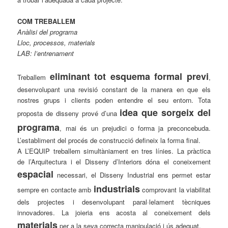
COM TREBALLEM
Anàlisi del programa
Lloc, processos, materials
LAB: l’entrenament
eliminant tot esquema formal previ
Treballem
,
desenvolupant una revisió constant de la manera en que els
nostres grups i clients poden entendre el seu entorn. Tota
idea que sorgeix del
proposta de disseny prové d’una
programa
, mai és un prejudici o forma ja preconcebuda.
L’establiment del procés de construcció defineix la forma final.
A L’EQUIP treballem simultàniament en tres línies. La pràctica
de l’Arquitectura i el Disseny d’Interiors dóna el coneixement
espacial
necessari, el Disseny Industrial ens permet estar
industrials
sempre en contacte amb
comprovant la viabilitat
dels projectes i desenvolupant paral·lelament tècniques
innovadores. La joieria ens acosta al coneixement dels
materials
per a la seva correcta manipulació i ús adequat.