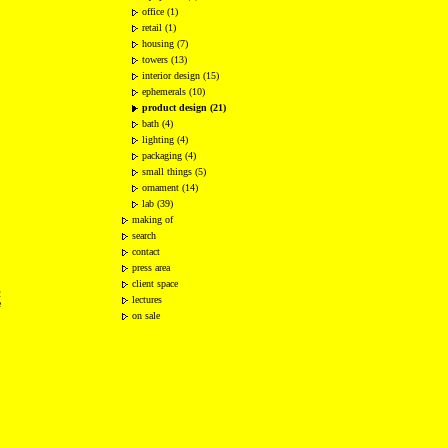
office (1)
retail (1)
housing (7)
towers (13)
interior design (15)
ephemerals (10)
product design (21)
bath (4)
lighting (4)
packaging (4)
small things (5)
ornament (14)
lab (39)
making of
search
contact
press area
client space
2
lectures
e
on sale