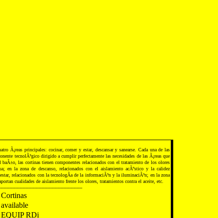
uatro Ã¡reas principales: cocinar, comer y estar, descansar y sanearse. Cada una de las
nente tecnolÃ³gico dirigido a cumplir perfectamente las necesidades de las Ã¡reas que
l baÃ±o, las cortinas tienen componentes relacionados con el tratamiento de los olores
ua; en la zona de descanso, relacionados con el aislamiento acÃºstico y la calidez
estar, relacionados con la tecnologÃ­a de la informaciÃ³n y la iluminaciÃ³n; en la zona
aportan cualidades de aislamiento frente los olores, tratamientos contra el aceite, etc.
---------------------------------------------------------
Cortinas
available
EQUIP RDi