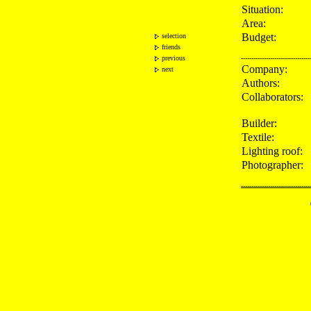
Situation:
Area:
Budget:
selection
friends
previous
---------------------------------
Company:
next
Authors:
Collaborators:
Builder:
Textile:
Lighting roof:
Photographer:
---------------------------------
Publications: