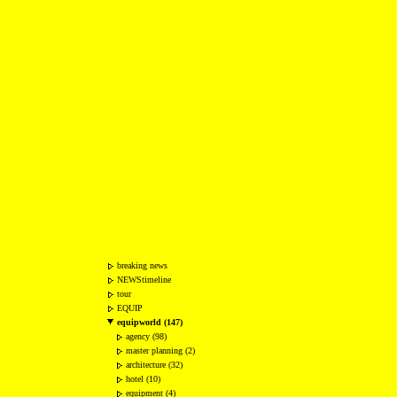
breaking news
NEWStimeline
tour
EQUIP
equipworld (147)
agency (98)
master planning (2)
architecture (32)
hotel (10)
equipment (4)