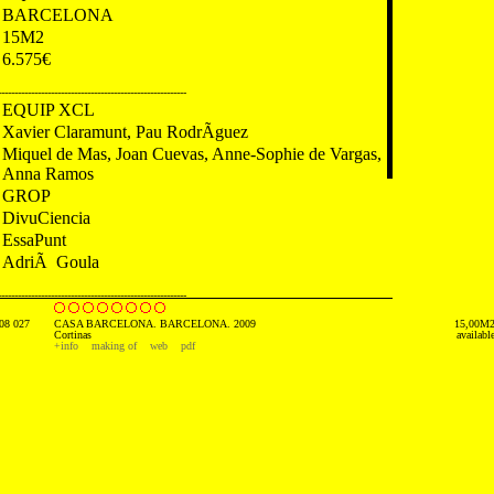
BARCELONA
15M2
6.575€
---------------------------------------------------------
EQUIP XCL
Xavier Claramunt, Pau RodrÃ­guez
Miquel de Mas, Joan Cuevas, Anne-Sophie de Vargas,
Anna Ramos
GROP
DivuCiencia
EssaPunt
AdriÃ Goula
---------------------------------------------------------
08 027
CASA BARCELONA. BARCELONA. 2009
15,00M
2009. Magazine. On DiseÃ±o. Spain
Cortinas
availabl
+info
making of
web
pdf