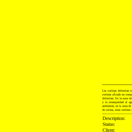
Las cortinas delimitan c
cortinas aÃ±ade un compo
delimitan. En la zona de
y la estanqueidad al ag
ambiental; en la zona de 
de cocina, estas cortinas 
---------------------------------
Description:
Status:
Client: