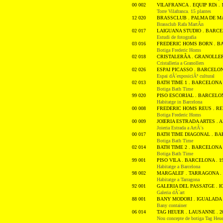
00 002
VILAFRANCA . EQUIP RDi . 
Torre Vilafranca. 15 plantes
12 020
BRASSCLUB . PALMA DE MA
Brassclub Rafa MartÃ­n
02 017
LAIGUANA STUDIO . BARCEL
Estudi de fotografia
03 016
FREDERIC HOMS BORN . BA
Botiga Frederic Homs
02 018
CRISTALERÃA . GRANOLLER
Cristalleria a Granollers
02 026
ESPAI PICASSO . BARCELONA
Espai dÂ´exposiciÃ³ cultural
02 013
BATH TIME 1 . BARCELONA .
Botiga Bath Time
99 020
PISO ESCORIAL . BARCELON
Habitatge in Barcelona
00 008
FREDERIC HOMS REUS . REU
Botiga Frederic Homs
00 009
JOIERIA ESTRADA ARTES . A
Joieria Estrada a ArtÃ¨s
00 017
BATH TIME DIAGONAL . BAR
Botiga Bath Time
02 014
BATH TIME 2 . BARCELONA .
Botiga Bath Time
99 001
PISO VILA . BARCELONA . 1
Habitatge a Barcelona
98 002
MARGALEF . TARRAGONA . 
Habitatge a Tarragona
92 001
GALERIA DEL PASSATGE . I
Galeria dÂ´art
88 001
BANY MODORI . IGUALADA .
Bany container
06 014
TAG HEUER . LAUSANNE . 2
Nou concepte de botiga Tag Heue