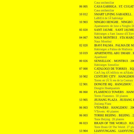
Casa unifamiliar
06 005
CASA GARRIGA . ST. CUGAT 
Casa unifamiliar
10 012
SMART LIVING SABADELL . 
LaIKEA de lÂ´habitatge
10 903
NINGBO HENGHE . NINGBO .
Apartaments de luxe a Ningbo 
05 020
SANT JAUME . SANT JAUME 
Habitatges a Sant Jaume dÂ´Env
04 067
NAUS MONTBUI . STA MARG
Naus Montbui
02 020
IBAVI PALMA . PALMA DE M
Habitatges a Palma de Mallorca
10 019
APARTHOTEL ABU DHABI . EQ
Aparthotel
00 026
SENSELLOC . MONTBUI . 20
Habitatges Senselloc
07 000
CATALOGO DE TORRES . EQU
CatÃ leg dÂ´edificis en alÃ§ada
10 902
CENTURY CITY . HANGZHOU 
Torres en lÂ´Ã rea de la Century
12 901
DONGTIE HQ . HANGZHOU . 
Dongtie Headquarters
06 060
FLAMENCO TOWERS . HANG
Torres Flamenco. 50 plantes
13 905
JIUJIANG PLAZA . JIUJIANG 
Jiujiang Plaza
06 063
VTOWERS . HANGZHOU . 20
VTowers. 40 plantes
06 003
TORRE BEIJING . BEIJING . 
Torre Beijing. 28 plantes
06 023
BRAIN OF THE WORLD . IGU
Torre Brain Of The World. 27 pl
13 904
LIANYUNGANG . LIANYUNGA