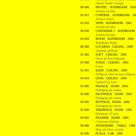
Ombra Tendal Triangle
08 006
PROTEC . BATHROOM . 2010
Sistema de bany
01 011
CONTROL . BATHROOM . 20
Aixeta Control
02 010
WITH . BATHROOM . 2001
Sistema de bany
99 030
CONTAINER 1 . BATHROOM .
Sistema de bany
04 059
BUFAT . BATHROOM . 2004
Rentamans Bufat
08 008
LUCERNA . CEILING . 2009
Lluernari artificial
01 005
SOFT . CEILING . 2005
Focus de fosa d'alumini
03 068
STAGE . CEILING . 2003
Focus
02 001
KAOS . CEILING . 2003
PeÃ§a de vidre de base elÃ­ptica 
04 054
GOTA . CEILING . 2004
LuminÃ ria Gota
02 085
PILPACK . HAND . 2002
Packaging per joieria
02 086
PILOTPACK . HAND . 2002
Packaging per joieria
00 085
BUTPACK . HAND . 2000
Packaging per joieria
92 000
TERMPACK . HAND . 1992
Embolcall tÃ¨rmic
04 062
FRANKIE . HAND . 2005
Coberteria hÃ­brida
98 080
SENSEMARC . TABLE . 1998
Marc per fotos, postals.
02 006
PUÃ‡A . CAR . 2001