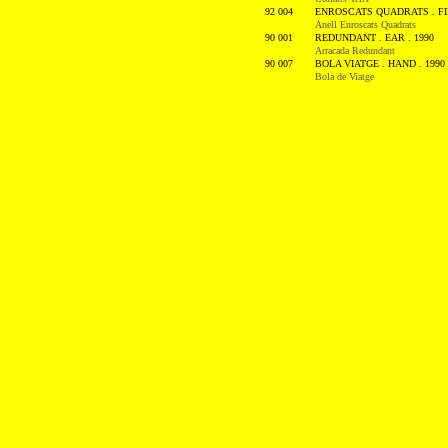
92 004
ENROSCATS QUADRATS . FIN
Anell Enroscats Quadrats
90 001
REDUNDANT . EAR . 1990
Arracada Redundant
90 007
BOLA VIATGE . HAND . 1990
Bola de Viatge