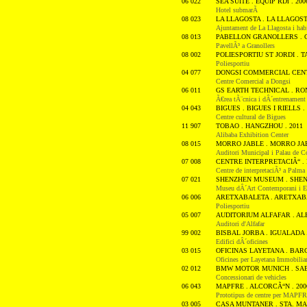
06 022
SEA SUITE . EQUIP RDi . 200
Hotel submarÃ­
08 023
LA LLAGOSTA . LA LLAGOSTA
Ajuntament de La Llagosta i hab
08 013
PABELLON GRANOLLERS . G
PavellÃ³ a Granollers
08 002
POLIESPORTIU ST JORDI . 
Poliesportiu
04 077
DONGSI COMMERCIAL CENTER
Centre Comercial a Dongsi
06 011
GS EARTH TECHNICAL . ROND
Ã€rea tÃ¨cnica i dÂ´entrenament
04 043
BIGUES . BIGUES I RIELLS .
Centre cultural de Bigues
11 907
TOBAO . HANGZHOU . 2011
Alibaba Exhibition Center
08 015
MORRO JABLE . MORRO JAB
Auditori Municipal i Palau de C
07 008
CENTRE INTERPRETACIÃ“ . 
Centre de interpretaciÃ³ a Palma
07 021
SHENZHEN MUSEUM . SHENZ
Museu dÂ´Art Contemporani i E
06 006
ARETXABALETA . ARETXABA
Poliesportiu
05 007
AUDITORIUM ALFAFAR . ALF
Auditori d'Alfafar
99 002
BISBAL JORBA . IGUALADA .
Edifici dÂ´oficines
03 015
OFICINAS LAYETANA . BARC
Oficines per Layetana Immobiliar
02 012
BMW MOTOR MUNICH . SAB
Concessionari de vehicles
06 043
MAPFRE . ALCORCÃ“N . 200
Prototipus de centre per MAPF
03 005
CASA MUNTANER . STA. MA