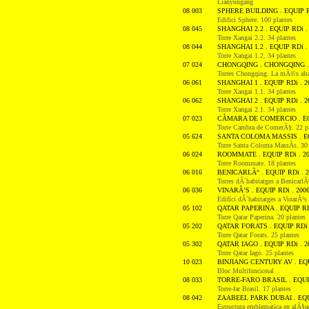
Lianyungang
08 003
SPHERE BUILDING . EQUIP R
Edifici Sphere. 100 plantes
08 045
SHANGHAI 2.2 . EQUIP RDi .
Torre Xangai 2.2. 34 plantes
08 044
SHANGHAI 1.2 . EQUIP RDi .
Torre Xangai 1.2. 34 plantes
07 024
CHONGQING . CHONGQING .
Torres Chongqing. La mÃ©s alta
06 061
SHANGHAI 1 . EQUIP RDi . 2
Torre Xangai 1.1. 34 plantes
06 062
SHANGHAI 2 . EQUIP RDi . 2
Torre Xangai 2.1. 34 plantes
07 023
CÃMARA DE COMERCIO . EQU
Torre Cambra de ComerÃ§. 22 pl
05 624
SANTA COLOMA MASSIS . EQ
Torre Santa Coloma MassÃ­s. 30 
06 024
ROOMMATE . EQUIP RDi . 2
Torre Roommate. 18 plantes
06 016
BENICARLÃ“ . EQUIP RDi . 2
Torres dÂ´habitatges a BenicarlÃ
06 036
VINARÃ’S . EQUIP RDi . 200
Edifici dÂ´habitatges a VinarÃ²s
05 102
QATAR PAPERINA . EQUIP RD
Torre Qatar Paperina. 20 plantes
05 202
QATAR FORATS . EQUIP RDi 
Torre Qatar Forats. 25 plantes
05 302
QATAR IAGO . EQUIP RDi . 2
Torre Qatar Iago. 25 plantes
10 023
BINJIANG CENTURY AV . EQU
Bloc Multifuncional
08 033
TORRE-FARO BRASIL . EQUIP
Torre-far Brasil. 17 plantes
08 042
ZAABEEL PARK DUBAI . EQUI
Estructura emblematica en alÃ§a