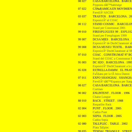
08 027
CASA BARCELONA . BARCEL
Proposta dâ€™habitatge
07 022
CÃ‰RAMICA EN MOVIMIENT
PavellÃ³ ASCER
03 037
TRASTOS . BARCELONA . 20
ExposiciÃ³ al COAC
00 112
STAND COSMIC . BARCELON
Stand per Construmat 2001
99 010
FIRESPLUGUES 99 . ESPLUGU
Stand per Firesplugues 1999
99 007
DCSA MIES . BARCELONA . 
ExposiciÃ³ de DuchClaramunt al
99 008
DCSA MUSEU TEXTIL . BARC
ExposiciÃ³ DuchClaramunt al Mu
97 010
COAC . CONSTRUMAT 97 BCN
Stand del COAC a Construmat 
95 003
DC H2O . BARCELONA . 199
ExposiciÃ³ DuchClaramunt a la 
05 028
ESTRELLA DAMM . EL PRAT 
FaÃ§ana per la fÃ brica Damm
07 011
EXPO SHANGHAI . SHANGHAI
PavellÃ³ dâ€™Espanya per Xang
08 027
CASA BARCELONA . BARCEL
Cortines
90 002
ENLINTENT . FLOOR . 1996
Chaise Longue
88 010
BACK . STREET . 1988
Respatller Back
02 004
PUNT . FLOOR . 2005
Cadira Punt
02 003
SEPIA . FLOOR . 2005
Cadira Sepia
02 080
TALLPLEC . TABLE . 2002
Plata Tallplec
99 035
TENDAL TRIANGLE . STREET