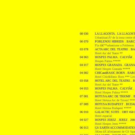
08 030
LA LLAGOSTA . LA LLAGOSTA
UrbanitzaciÃ³ de la zona centre 
00 070
POBLENOU HIBRIDS . BARC
Pla dâ€™urbanisme a Poblenou
03 078
ACTA ARC DEL TEATRE . BA
Hotel Arc del Teatre **
04 063
HOSPES PALMA . CALVIÃ€ . 
Hospes Palma *****
04 017
HOSPES GRANADA . GRANAD
Hotel Hospes Granada *****
04 002
CHICandBASIC BORN . BARC
Hotel Chic&Basic Born *** Low
03 058
HOTEL ARC DEL TEATRE . B
Hotel Arc del Teatre **
04 053
HOSPES PALMA . CALVIÃ€ . 
Hotel Hospes Palma *****
07 001
HOTUSA ARC DE TRIOMF . 
Hotel Hotusa Arc de Triomf ***
07 009
HOTUSA BUDAPEST . BUDAP
Hotel Hotusa Budapest *****
06 010
GALACTIC SUITE . OBT 450 
Hotel espacial
04 027
HOSPES JEREZ . JEREZ . 200
Hotel Hospes Jerez *****
06 013
GS EARTH ACCOMMODATION 
Ã€rea dÂ´allotjament de GS Spa