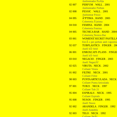
Ambientador PuÃ§a
02 007
PERFUM . WALL . 2001
Ambientador Perfum
02 008
PESSIC . WALL . 2001
Ambientar Pessic
04 095
Ã“PTIMA . HAND . 2005
Coberteria Ã’ptima
04 018
FEMINA . HAND . 2004
Coberteria Femina
04 005
TECNICA BAR . HAND . 2004
Coberteria Tecnica Bar
03 061
WOMENÂ´SECRET PASTILLA 
EnvÃ s per perfum amb vaporitz
92 037
TUBPLASTICS . FINGER . 20
Anell hÃ¬brid
06 001
ENROSCATS PLANS . FINGER
Anell hÃ¬brid
03 010
NEGACIO . FINGER . 2003
Anell NegaciÃ³
02 025
VIRUTA . NECK . 2002
Collaret Viruta
01 002
FILTRE . NECK . 2001
Collaret Filtre
98 003
PUNTA ARTICULADA . NECK 
Collaret Punta Articulada
97 001
TUB21 . NECK . 1997
Collaret Tub 21
95 004
ESPIRALS . NECK . 1995
Collaret Espirals
95 008
NUSOS . FINGER . 1995
Anell Nusos
92 002
ARANDELA . FINGER . 1992
Anell Arandela
92 003
TELO . NECK . 1992
Collaret TelÃ³