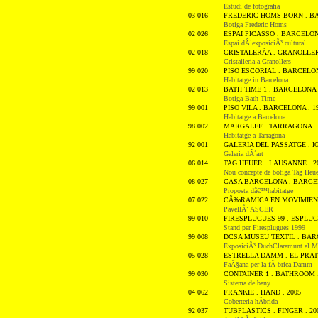
Estudi de fotografia
03 016
FREDERIC HOMS BORN . BA
Botiga Frederic Homs
02 026
ESPAI PICASSO . BARCELONA
Espai dÂ´exposiciÃ³ cultural
02 018
CRISTALERÃA . GRANOLLER
Cristalleria a Granollers
99 020
PISO ESCORIAL . BARCELON
Habitatge in Barcelona
02 013
BATH TIME 1 . BARCELONA .
Botiga Bath Time
99 001
PISO VILA . BARCELONA . 1
Habitatge a Barcelona
98 002
MARGALEF . TARRAGONA . 
Habitatge a Tarragona
92 001
GALERIA DEL PASSATGE . I
Galeria dÂ´art
06 014
TAG HEUER . LAUSANNE . 2
Nou concepte de botiga Tag Heue
08 027
CASA BARCELONA . BARCEL
Proposta dâ€™habitatge
07 022
CÃ‰RAMICA EN MOVIMIENT
PavellÃ³ ASCER
99 010
FIRESPLUGUES 99 . ESPLUGU
Stand per Firesplugues 1999
99 008
DCSA MUSEU TEXTIL . BARC
ExposiciÃ³ DuchClaramunt al Mu
05 028
ESTRELLA DAMM . EL PRAT 
FaÃ§ana per la fÃ brica Damm
99 030
CONTAINER 1 . BATHROOM .
Sistema de bany
04 062
FRANKIE . HAND . 2005
Coberteria hÃ­brida
92 037
TUBPLASTICS . FINGER . 20