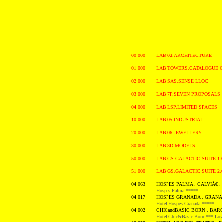
00 000
LAB 02.ARCHITECTURE
01 000
LAB TOWERS.CATALOGUE 
02 000
LAB SAS.SENSE LLOC
03 000
LAB 7P.SEVEN PROPOSALS
04 000
LAB LSP.LIMITED SPACES
10 000
LAB 05.INDUSTRIAL
20 000
LAB 06.JEWELLERY
30 000
LAB 3D.MODELS
50 000
LAB GS.GALACTIC SUITE 1.
51 000
LAB GS.GALACTIC SUITE 2.
04 063
HOSPES PALMA . CALVIÃ€ . 
Hospes Palma *****
04 017
HOSPES GRANADA . GRANAD
Hotel Hospes Granada *****
04 002
CHICandBASIC BORN . BARC
Hotel Chic&Basic Born *** Low