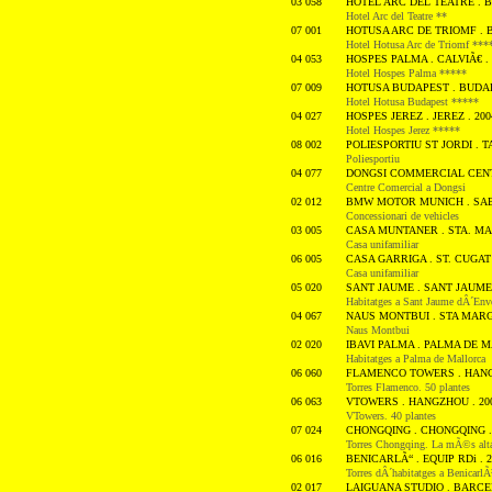
03 058
HOTEL ARC DEL TEATRE . B
Hotel Arc del Teatre **
07 001
HOTUSA ARC DE TRIOMF . 
Hotel Hotusa Arc de Triomf ***
04 053
HOSPES PALMA . CALVIÃ€ . 
Hotel Hospes Palma *****
07 009
HOTUSA BUDAPEST . BUDAP
Hotel Hotusa Budapest *****
04 027
HOSPES JEREZ . JEREZ . 200
Hotel Hospes Jerez *****
08 002
POLIESPORTIU ST JORDI . 
Poliesportiu
04 077
DONGSI COMMERCIAL CENTER
Centre Comercial a Dongsi
02 012
BMW MOTOR MUNICH . SAB
Concessionari de vehicles
03 005
CASA MUNTANER . STA. MA
Casa unifamiliar
06 005
CASA GARRIGA . ST. CUGAT 
Casa unifamiliar
05 020
SANT JAUME . SANT JAUME 
Habitatges a Sant Jaume dÂ´Env
04 067
NAUS MONTBUI . STA MARG
Naus Montbui
02 020
IBAVI PALMA . PALMA DE M
Habitatges a Palma de Mallorca
06 060
FLAMENCO TOWERS . HANG
Torres Flamenco. 50 plantes
06 063
VTOWERS . HANGZHOU . 20
VTowers. 40 plantes
07 024
CHONGQING . CHONGQING .
Torres Chongqing. La mÃ©s alta
06 016
BENICARLÃ“ . EQUIP RDi . 2
Torres dÂ´habitatges a BenicarlÃ
02 017
LAIGUANA STUDIO . BARCEL